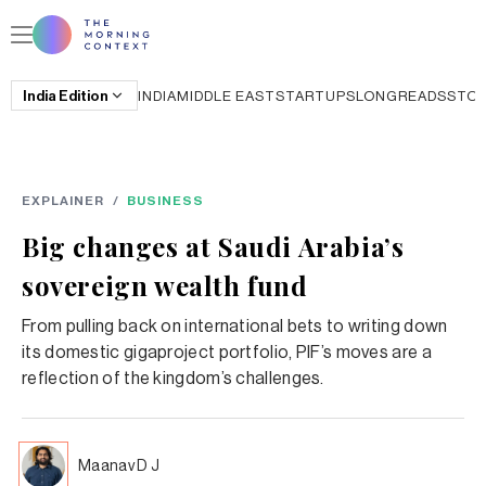
India
Edition
INDIA
MIDDLE EAST
STARTUPS
LONGREADS
STO
EXPLAINER
/
BUSINESS
Big changes at Saudi Arabia’s
sovereign wealth fund
From pulling back on international bets to writing down
its domestic gigaproject portfolio, PIF’s moves are a
reflection of the kingdom’s challenges.
Maanav D J