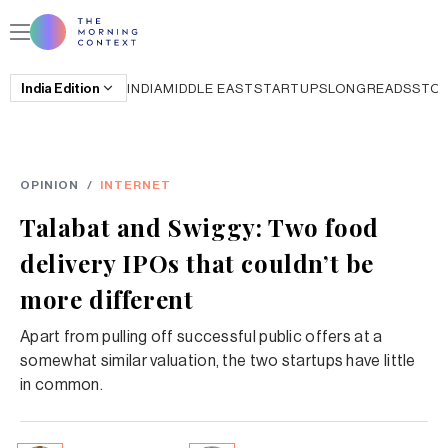
India
Edition
INDIA
MIDDLE EAST
STARTUPS
LONGREADS
STO
OPINION
/
INTERNET
Talabat and Swiggy: Two food
delivery IPOs that couldn’t be
more different
Apart from pulling off successful public offers at a
somewhat similar valuation, the two startups have little
in common.