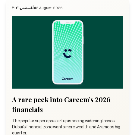
٥ أغسطس ٢٠٢٦
5 August, 2026
A rare peek into Careem’s 2026
financials
The popular super app startup is seeing widening losses,
Dubai’s financial zone wants more wealth and Aramco’s big
quarter.