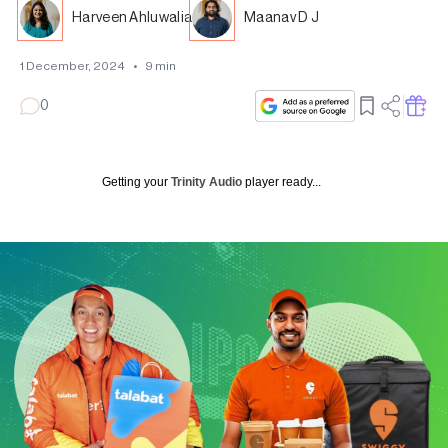
Harveen Ahluwalia
Maanav D J
1 December, 2024
•
9
min
0
Getting your
Trinity Audio
player ready...