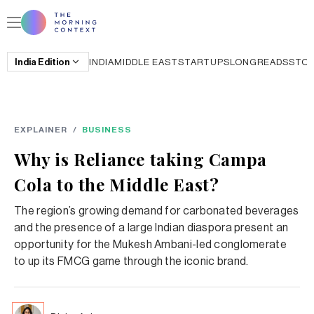
India
Edition
INDIA
MIDDLE EAST
STARTUPS
LONGREADS
STO
EXPLAINER
/
BUSINESS
Why is Reliance taking Campa
Cola to the Middle East?
The region’s growing demand for carbonated beverages
and the presence of a large Indian diaspora present an
opportunity for the Mukesh Ambani-led conglomerate
to up its FMCG game through the iconic brand.