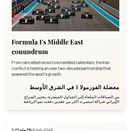
Formula 1’s Middle East
conundrum
From cancelled races to scrambled calendars, the Iran
conflict is testing an over two-decade partnership that
powered the sport’s growth.
معضلة الفورمولا 1 في الشرق الأوسط
من السباقات الملغاة إلى الجداول المبعثرة، يختبر الصراع
الإيراني شراكة استمرت أكثر من عقدين دفعت نمو الرياضة.
٢٩ يوليو ٢٠٢٦
29 July, 2026