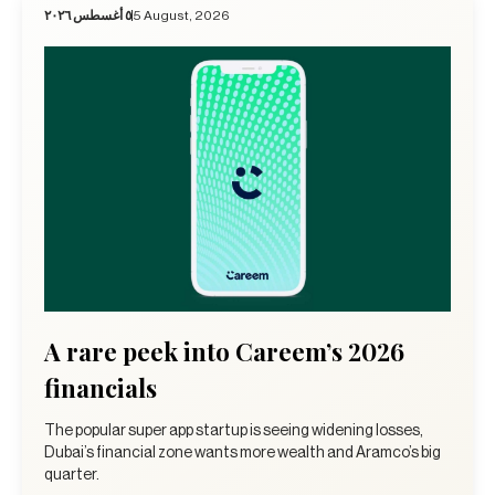
٥ أغسطس ٢٠٢٦
5 August, 2026
A rare peek into Careem’s 2026
financials
The popular super app startup is seeing widening losses,
Dubai’s financial zone wants more wealth and Aramco’s big
quarter.