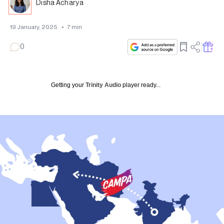
Disha Acharya
19 January, 2025
•
7
min
0
Getting your
Trinity Audio
player ready...