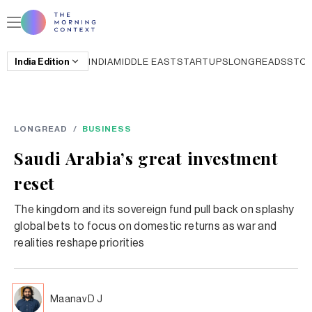
India
Edition
INDIA
MIDDLE EAST
STARTUPS
LONGREADS
STO
LONGREAD
/
BUSINESS
Saudi Arabia’s great investment
reset
The kingdom and its sovereign fund pull back on splashy
global bets to focus on domestic returns as war and
realities reshape priorities
Maanav D J