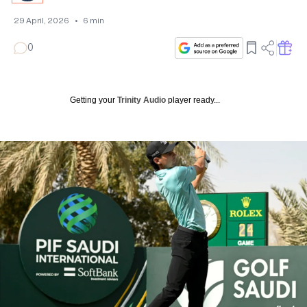
29 April, 2026
•
6
min
0
Getting your
Trinity Audio
player ready...