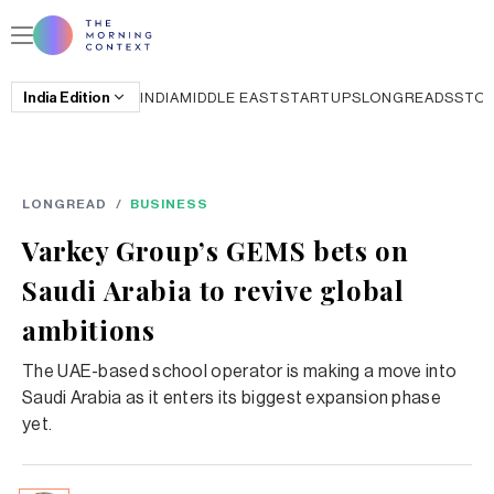
India
Edition
INDIA
MIDDLE EAST
STARTUPS
LONGREADS
STO
LONGREAD
/
BUSINESS
Varkey Group’s GEMS bets on
Saudi Arabia to revive global
ambitions
The UAE-based school operator is making a move into
Saudi Arabia as it enters its biggest expansion phase
yet.