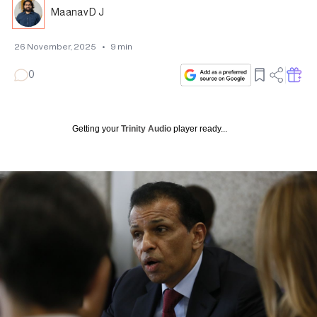
Maanav D J
26 November, 2025
•
9
min
0
Getting your
Trinity Audio
player ready...