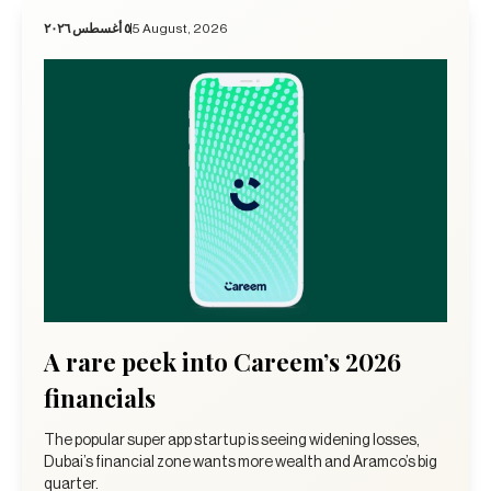
٥ أغسطس ٢٠٢٦
5 August, 2026
A rare peek into Careem’s 2026
financials
The popular super app startup is seeing widening losses,
Dubai’s financial zone wants more wealth and Aramco’s big
quarter.