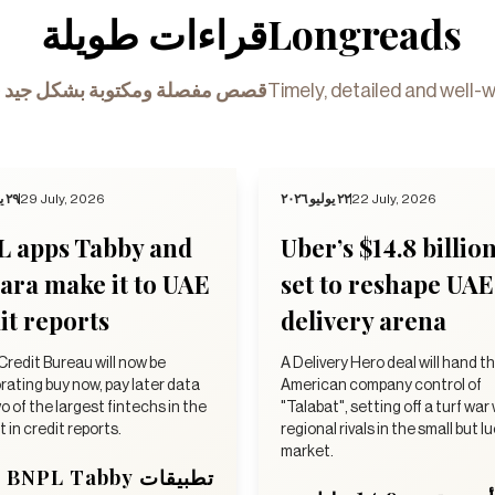
قراءات طويلة
Longreads
قصص مفصلة ومكتوبة بشكل جيد ف
Timely, detailed and well-w
٢٩ يوليو ٢٠٢٦
29 July, 2026
٢٢ يوليو ٢٠٢٦
22 July, 2026
L apps Tabby and
Uber’s $14.8 billio
ra make it to UAE
set to reshape UAE
it reports
delivery arena
Credit Bureau will now be
A Delivery Hero deal will hand t
rating buy now, pay later data
American company control of
o of the largest fintechs in the
"Talabat", setting off a turf war
 in credit reports.
regional rivals in the small but l
market.
تطبيقات BNPL Tabby