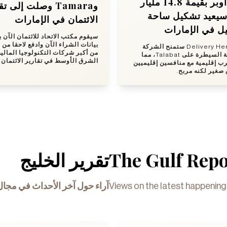
رهان أوبر بقيمة 14.8 مليار
ra وصلت إلى تقارير
 سيعيد تشكيل ساحة
الائتمان في الإمارات
ل في الإمارات
سيقوم مكتب الاتحاد للائتمان الآن ب
بيانات الشراء الآن وادفع لاحقا من ا
صفقة Delivery Hero ستمنح الشركة
من أكبر شركات التكنولوجيا المالي
الأمريكية السيطرة على Talabat، مما
الشرق الأوسط في تقارير الائتمان.
 إقليمية مع منافسين إقليميين
 صغير لكنه مربح
تقرير الخليج
The Gulf Repo
آراء حول آخر الأحداث في مجال
Views on the latest happenin