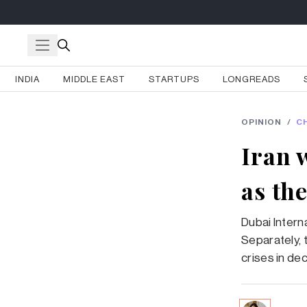
INDIA
MIDDLE EAST
STARTUPS
LONGREADS
OPINION
/
C
Iran 
as th
Dubai Intern
Separately, t
crises in de