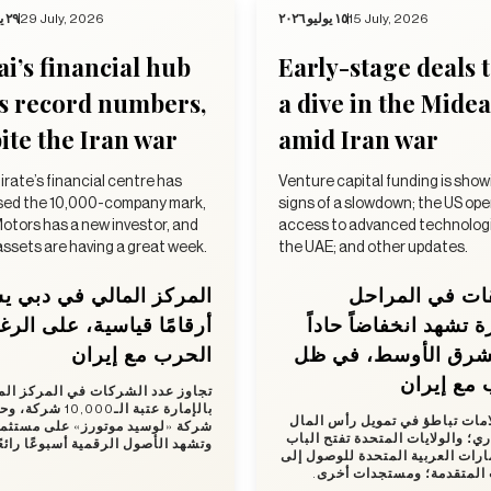
٢٩ يوليو ٢٠٢٦
29 July, 2026
١٥ يوليو ٢٠٢٦
15 July, 2026
i’s financial hub
Early-stage deals 
s record numbers,
a dive in the Midea
ite the Iran war
amid Iran war
rate’s financial centre has
Venture capital funding is show
sed the 10,000-company mark,
signs of a slowdown; the US op
otors has a new investor, and
access to advanced technologi
 assets are having a great week.
the UAE; and other updates.
ات في المراحل
المركز المالي في دبي 
ة تشهد انخفاضاً حاداً
أرقامًا قياسية، على الر
شرق الأوسط، في ظل
الحرب مع إيران
 مع إيران
تجاوز عدد الشركات في المركز الم
بالإمارة عتبة الـ10,000 
مات تباطؤ في تمويل رأس المال
شركة «لوسيد موتورز» على مستثم،
ري؛ والولايات المتحدة تفتح الباب
وتشهد الأصول الرقمية أسبوعًا رائع.
مارات العربية المتحدة للوصول إلى
ت المتقدمة؛ ومستجدات أخرى