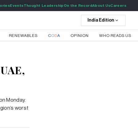
ories
Events
Thought Leadership
On the Record
About Us
Careers
India
Edition
RENEWABLES
C
O
D
A
OPINION
WHO READS US
 UAE,
 on Monday.
egion’s worst