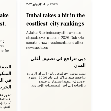
٨ يوليو ٢٠٢٦
8 July, 2026
take
Dubai takes a hit in the
st,
costliest-city rankings
A Julius Baer index says the emirate
slipped seven places in 2026, Dubizzle
ing
is making new investments, and other
ens
news updates.
es for
دبي تتراجع في تصنيف أغلى
المدن
الصفق
المبكر
يشير مؤشر «جوليوس باير» إلى أن الإمارة
تراجعت سبع مراكز في عام 2026. وتقوم
في ال
«دوبيزل» بتنفيذ استثمارات جديدة.
الحرب
بالإضافة إلى آخر المستجدات الإخبارية.
تظهر علا
الاستثما
أمام الإ
التقنيا.