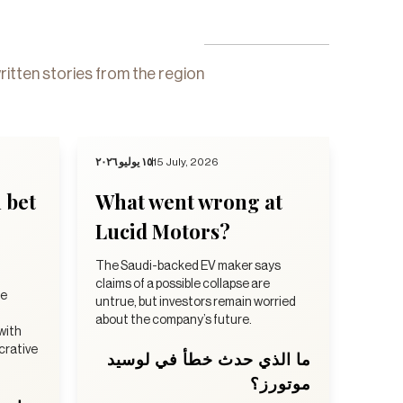
ritten stories from the region
١٥ يوليو ٢٠٢٦
15 July, 2026
n bet
What went wrong at
Lucid Motors?
The Saudi-backed EV maker says
claims of a possible collapse are
he
untrue, but investors remain worried
about the company’s future.
 with
ucrative
ما الذي حدث خطأ في لوسيد
موتورز؟