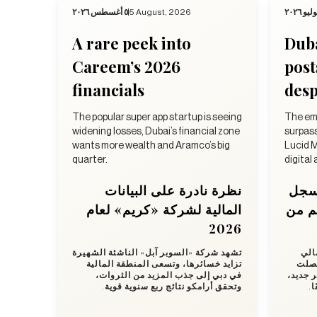
٥ أغسطس ٢٠٢٦
5 August, 2026
A rare peek into
Duba
Careem’s 2026
post
financials
desp
The popular super app startup is seeing
The emi
widening losses, Dubai’s financial zone
surpas
wants more wealth and Aramco’s big
Lucid M
quarter.
digital
يسجل
نظرة نادرة على البيانات
غم من
المالية لشركة «كريم» لعام
2026
الي
تشهد شركة «السوبر آبل» الناشئة الشهيرة
شركة، وحصلت
تزايد خسائرها، وتسعى المنطقة المالية
ر جديد
في دبي إلى جذب المزيد من الثروات،
ًا
وتحقق أرامكو نتائج ربع سنوية قوية.