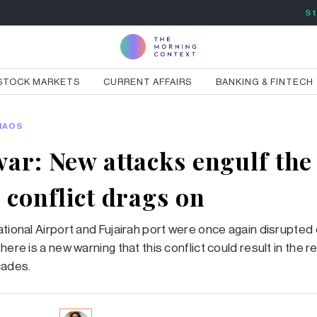
St
STOCK MARKETS
CURRENT AFFAIRS
BANKING & FINTECH
HAOS
war: New attacks engulf the
e conflict drags on
ational Airport and Fujairah port were once again disrupted
here is a new warning that this conflict could result in the r
cades.