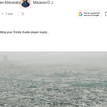
en Ahluwalia
Maanav D J
•
7
min
0
tting your
Trinity Audio
player ready...