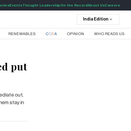
ories
Events
Thought Leadership
On the Record
About Us
Careers
India
Edition
RENEWABLES
C
O
D
A
OPINION
WHO READS US
ed put
ediate out,
them stay in