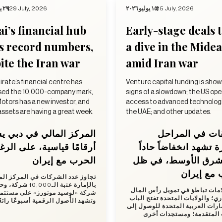
٢٩ يوليو ٢٠٢٦
29 July, 2026
١٥ يوليو ٢٠٢٦
15 July, 2026
i’s financial hub
Early-stage deals 
s record numbers,
a dive in the Midea
ite the Iran war
amid Iran war
rate’s financial centre has
Venture capital funding is show
sed the 10,000-company mark,
signs of a slowdown; the US op
otors has a new investor, and
access to advanced technologi
 assets are having a great week.
the UAE; and other updates.
ات في المراحل
المركز المالي في دبي 
ة تشهد انخفاضاً حاداً
أرقامًا قياسية، على الر
شرق الأوسط، في ظل
الحرب مع إيران
 مع إيران
تجاوز عدد الشركات في المركز الم
بالإمارة عتبة الـ10,000 
مات تباطؤ في تمويل رأس المال
شركة «لوسيد موتورز» على مستثم،
ري؛ والولايات المتحدة تفتح الباب
وتشهد الأصول الرقمية أسبوعًا رائع.
مارات العربية المتحدة للوصول إلى
ت المتقدمة؛ ومستجدات أخرى