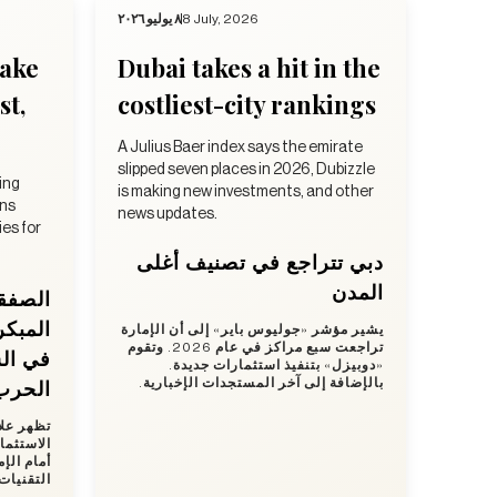
٨ يوليو ٢٠٢٦
8 July, 2026
take
Dubai takes a hit in the
st,
costliest-city rankings
A Julius Baer index says the emirate
slipped seven places in 2026, Dubizzle
ing
is making new investments, and other
ens
news updates.
es for
دبي تتراجع في تصنيف أغلى
المدن
الصفق
المبكر
يشير مؤشر «جوليوس باير» إلى أن الإمارة
تراجعت سبع مراكز في عام 2026. وتقوم
في ال
«دوبيزل» بتنفيذ استثمارات جديدة.
الحرب
بالإضافة إلى آخر المستجدات الإخبارية.
تظهر علا
الاستثما
أمام الإ
التقنيا.