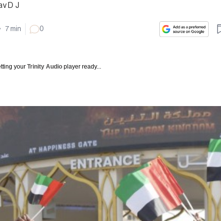
v D J
•
7
min
0
tting your
Trinity Audio
player ready...