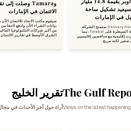
رهان أوبر بقيمة 14.8 مليار
ra وصلت إلى تقارير
 سيعيد تشكيل ساحة
الائتمان في الإمارات
ل في الإمارات
سيقوم مكتب الاتحاد للائتمان الآن ب
بيانات الشراء الآن وادفع لاحقا من ا
صفقة Delivery Hero ستمنح الشركة
من أكبر شركات التكنولوجيا المالي
الأمريكية السيطرة على Talabat، مما
الشرق الأوسط في تقارير الائتمان.
 إقليمية مع منافسين إقليميين
 صغير لكنه مربح
تقرير الخليج
The Gulf Repo
آراء حول آخر الأحداث في مجال
Views on the latest happenin