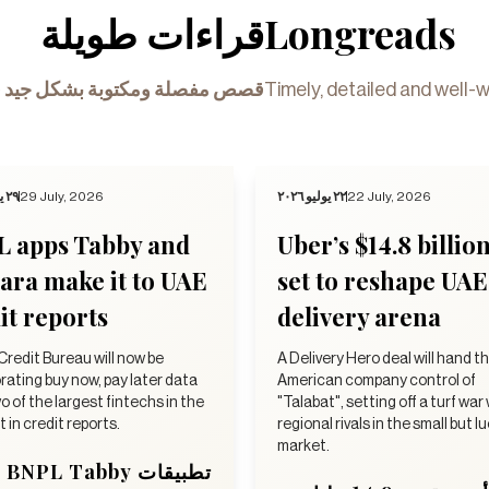
قراءات طويلة
Longreads
قصص مفصلة ومكتوبة بشكل جيد ف
Timely, detailed and well-w
٢٩ يوليو ٢٠٢٦
29 July, 2026
٢٢ يوليو ٢٠٢٦
22 July, 2026
L apps Tabby and
Uber’s $14.8 billio
ra make it to UAE
set to reshape UAE
it reports
delivery arena
Credit Bureau will now be
A Delivery Hero deal will hand t
rating buy now, pay later data
American company control of
o of the largest fintechs in the
"Talabat", setting off a turf war
 in credit reports.
regional rivals in the small but l
market.
تطبيقات BNPL Tabby