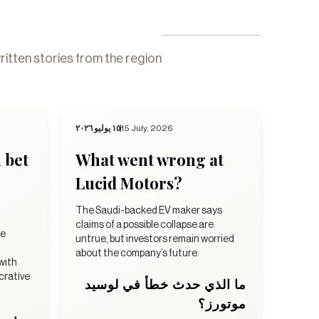
ritten stories from the region
١٥ يوليو ٢٠٢٦
15 July, 2026
n bet
What went wrong at
Lucid Motors?
The Saudi-backed EV maker says
claims of a possible collapse are
he
untrue, but investors remain worried
about the company’s future.
 with
ucrative
ما الذي حدث خطأ في لوسيد
موتورز؟