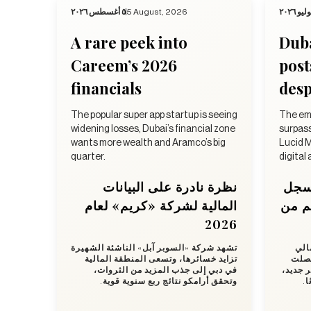
٥ أغسطس ٢٠٢٦
5 August, 2026
A rare peek into
Duba
Careem’s 2026
post
financials
desp
The popular super app startup is seeing
The emi
widening losses, Dubai’s financial zone
surpas
wants more wealth and Aramco’s big
Lucid M
quarter.
digital
يسجل
نظرة نادرة على البيانات
غم من
المالية لشركة «كريم» لعام
2026
الي
تشهد شركة «السوبر آبل» الناشئة الشهيرة
شركة، وحصلت
تزايد خسائرها، وتسعى المنطقة المالية
ر جديد
في دبي إلى جذب المزيد من الثروات،
ًا
وتحقق أرامكو نتائج ربع سنوية قوية.