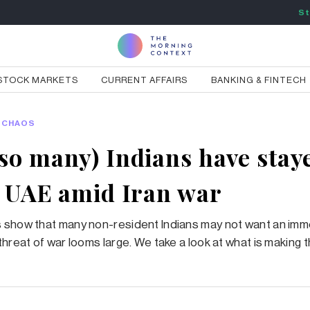
St
STOCK MARKETS
CURRENT AFFAIRS
BANKING & FINTECH
CHAOS
so many) Indians have stay
e UAE amid Iran war
 show that many non-resident Indians may not want an imm
threat of war looms large. We take a look at what is making 