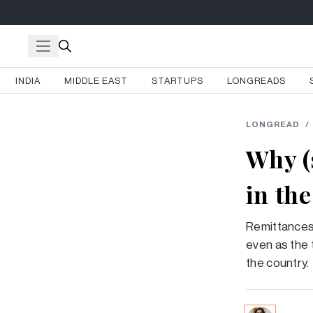
INDIA
MIDDLE EAST
STARTUPS
LONGREADS
LONGREAD
/
Why (
in th
Remittances
even as the 
the country.