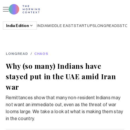
India
Edition
INDIA
MIDDLE EAST
STARTUPS
LONGREADS
STO
LONGREAD
/
CHAOS
Why (so many) Indians have
stayed put in the UAE amid Iran
war
Remittances show that many non-resident Indians may
not want an immediate out, even as the threat of war
looms large. We take a look at what is making them stay
in the country.