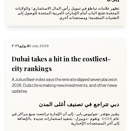
تظهر علامات تباطؤ في تمويل رأس المال الاستثماري؛ والولايات
المتحدة تفتح الباب أمام الإمارات العربية المتحدة للوصول إلى
التقنيات المتقدمة؛ ومستجدات أخرى.
٨ يوليو ٢٠٢٦
8 July, 2026
Dubai takes a hit in the costliest-
city rankings
A Julius Baer index says the emirate slipped seven places in
2026, Dubizzle is making new investments, and other news
updates.
دبي تتراجع في تصنيف أغلى المدن
يشير مؤشر «جوليوس باير» إلى أن الإمارة تراجعت سبع مراكز في
عام 2026. وتقوم «دوبيزل» بتنفيذ استثمارات جديدة. بالإضافة
إلى آخر المستجدات الإخبارية.