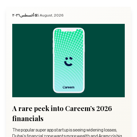
٥ أغسطس ٢٠٢٦
5 August, 2026
A rare peek into Careem’s 2026
financials
The popular super app startup is seeing widening losses,
Dubai’s financial zone wants more wealth and Aramco’s big