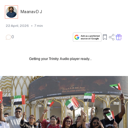
Maanav D J
22 April, 2026
•
7
min
0
Getting your
Trinity Audio
player ready...