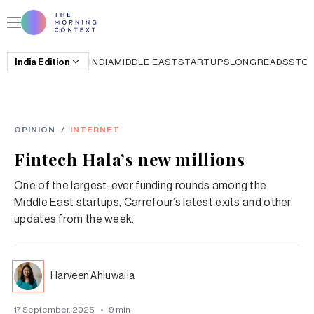
India
Edition
INDIA
MIDDLE EAST
STARTUPS
LONGREADS
STO
OPINION
/
INTERNET
Fintech Hala’s new millions
One of the largest-ever funding rounds among the
Middle East startups, Carrefour’s latest exits and other
updates from the week.
Harveen Ahluwalia
17 September, 2025
•
9
min