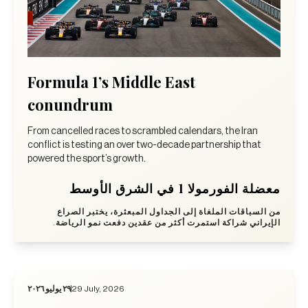
Formula 1’s Middle East
conundrum
From cancelled races to scrambled calendars, the Iran
conflict is testing an over two-decade partnership that
powered the sport’s growth.
معضلة الفورمولا 1 في الشرق الأوسط
من السباقات الملغاة إلى الجداول المبعثرة، يختبر الصراع
الإيراني شراكة استمرت أكثر من عقدين دفعت نمو الرياضة.
٢٩ يوليو ٢٠٢٦
29 July, 2026