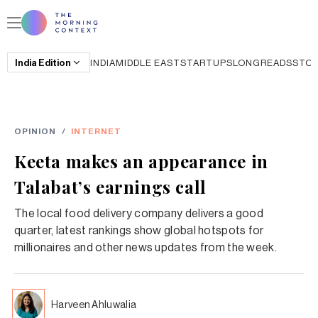
India
Edition
INDIA
MIDDLE EAST
STARTUPS
LONGREADS
STO
OPINION
/
INTERNET
Keeta makes an appearance in
Talabat’s earnings call
The local food delivery company delivers a good
quarter, latest rankings show global hotspots for
millionaires and other news updates from the week.
Harveen Ahluwalia