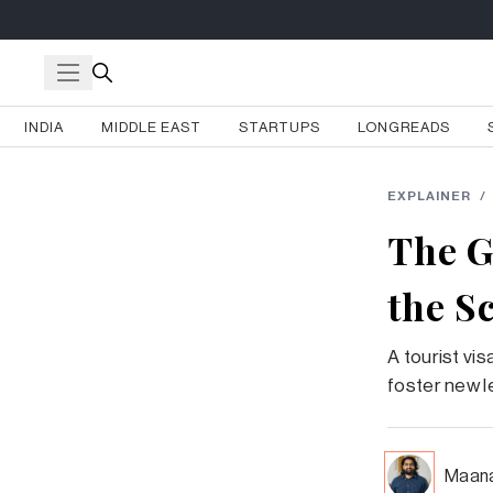
INDIA
MIDDLE EAST
STARTUPS
LONGREADS
EXPLAINER
/
The Gu
the S
A tourist vis
foster new l
Maana