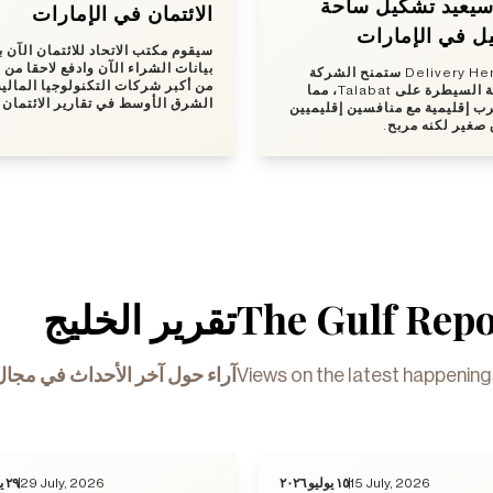
 سيعيد تشكيل ساحة
الائتمان في الإمارات
ل في الإمارات
سيقوم مكتب الاتحاد للائتمان الآن ب
بيانات الشراء الآن وادفع لاحقا من ا
صفقة Delivery Hero ستمنح الشركة
من أكبر شركات التكنولوجيا المالي
الأمريكية السيطرة على Talabat، مما
الشرق الأوسط في تقارير الائتمان.
 إقليمية مع منافسين إقليميين
 صغير لكنه مربح
تقرير الخليج
The Gulf Repo
آراء حول آخر الأحداث في مجال
Views on the latest happenin
٢٩ يوليو ٢٠٢٦
29 July, 2026
١٥ يوليو ٢٠٢٦
15 July, 2026