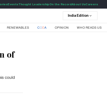
ories
Events
Thought Leadership
On the Record
About Us
Careers
India
Edition
RENEWABLES
C
O
D
A
OPINION
WHO READS US
n of
This could