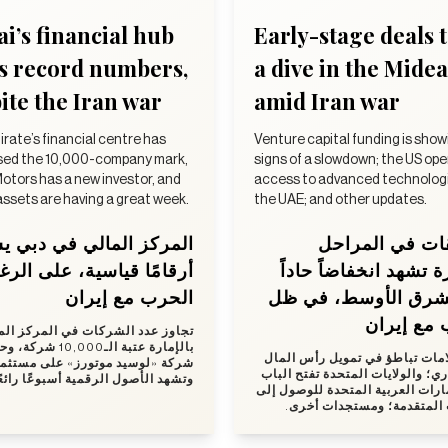
i’s financial hub
Early-stage deals 
s record numbers,
a dive in the Midea
ite the Iran war
amid Iran war
rate’s financial centre has
Venture capital funding is show
sed the 10,000-company mark,
signs of a slowdown; the US op
otors has a new investor, and
access to advanced technologi
 assets are having a great week.
the UAE; and other updates.
ات في المراحل
المركز المالي في دبي 
ة تشهد انخفاضاً حاداً
أرقامًا قياسية، على الر
شرق الأوسط، في ظل
الحرب مع إيران
 مع إيران
تجاوز عدد الشركات في المركز الم
بالإمارة عتبة الـ10,000 
مات تباطؤ في تمويل رأس المال
شركة «لوسيد موتورز» على مستثم،
ري؛ والولايات المتحدة تفتح الباب
وتشهد الأصول الرقمية أسبوعًا رائع.
مارات العربية المتحدة للوصول إلى
ت المتقدمة؛ ومستجدات أخرى