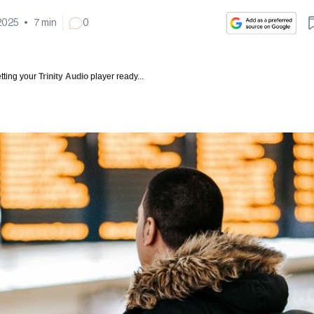
2025
•
7
min
0
tting your
Trinity Audio
player ready...