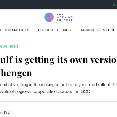
St
STOCK MARKETS
CURRENT AFFAIRS
BANKING & FINTECH
BUSINESS
lf is getting its own versio
chengen
a initiative, long in the making, is set for a year-end rollout. 
evels of regional cooperation across the GCC.
v D J