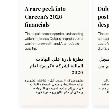
A rare peek into
Duba
Careem’s 2026
post
financials
desp
The popular super app startup is seeing
The emi
widening losses, Dubai’s financial zone
surpas
wants more wealth and Aramco’s big
Lucid M
quarter.
digital
يسجل
نظرة نادرة على البيانات
غم من
المالية لشركة «كريم» لعام
2026
الي
تشهد شركة «السوبر آبل» الناشئة الشهيرة
شركة، وحصلت
تزايد خسائرها، وتسعى المنطقة المالية
ر جديد
في دبي إلى جذب المزيد من الثروات،
ًا
وتحقق أرامكو نتائج ربع سنوية قوية.