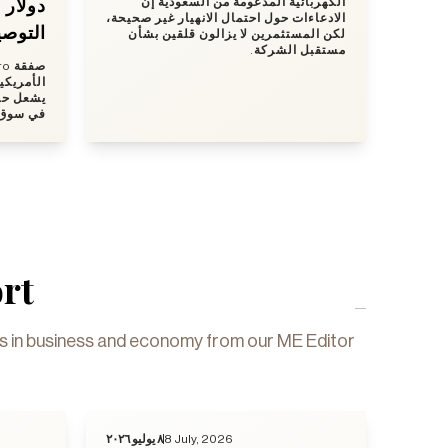
دولار
الكهربائية المدعومة من السعودية إن
الادعاءات حول احتمال الانهيار غير صحيحة،
التوصي
لكن المستثمرين لا يزالون قلقين بشأن
مستقبل الشركة.
يشعل حرب
في سوق.
rt
gs in business and economy from our ME Editor
٨ يوليو ٢٠٢٦
8 July, 2026